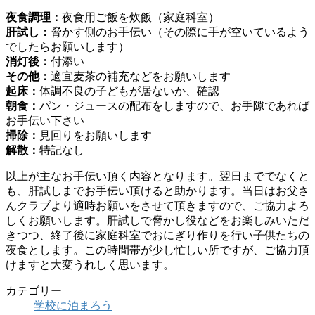
夜食調理：
夜食用ご飯を炊飯（家庭科室）
肝試し：
脅かす側のお手伝い（その際に手が空いているよう
でしたらお願いします）
消灯後：
付添い
その他：
適宜麦茶の補充などをお願いします
起床：
体調不良の子どもが居ないか、確認
朝食：
パン・ジュースの配布をしますので、お手隙であれば
お手伝い下さい
掃除：
見回りをお願いします
解散：
特記なし
以上が主なお手伝い頂く内容となります。翌日まででなくと
も、肝試しまでお手伝い頂けると助かります。当日はお父さ
んクラブより適時お願いをさせて頂きますので、ご協力よろ
しくお願いします。肝試しで脅かし役などをお楽しみいただ
きつつ、終了後に家庭科室でおにぎり作りを行い子供たちの
夜食とします。この時間帯が少し忙しい所ですが、ご協力頂
けますと大変うれしく思います。
カテゴリー
学校に泊まろう