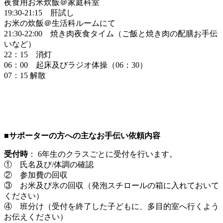
夜食用お米炊飯＠家庭科室
19:30-21:15 肝試し
お米の炊飯＠生活科ルームにて
21:30-22:00 焼き肉夜食タイム（ご飯と焼き肉の配膳お手伝
いなど）
22：15 消灯
06：00 起床及びラジオ体操（06：30）
07：15 解散
■サポーターの方への主なお手伝い依頼内容
受付時
： 6年生のクラスごとに受付を行います。
① 氏名及び/体調の確認
② 参加費の回収
③ お米及び氷の回収（発泡スチロールの箱に入れておいて
ください）
④ 班分け（受付を終了した子どもに、多目的室へ行くよう
お伝えください）