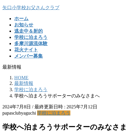
コ
ナ
矢口小学校お父さんクラブ
ン
ビ
ホーム
テ
ゲ
お知らせ
ン
ー
逃走中＆射的
ツ
シ
学校に泊まろう
へ
ョ
多摩川源流体験
ス
ン
花火ナイト
キ
に
メンバー募集
ッ
移
プ
動
最新情報
HOME
最新情報
学校に泊まろう
学校へ泊まろうサポーターのみなさまへ
2024年7月8日
/ 最終更新日時 :
2025年7月12日
papasclubyaguchi
学校に泊まろう
学校へ泊まろうサポーターのみなさま