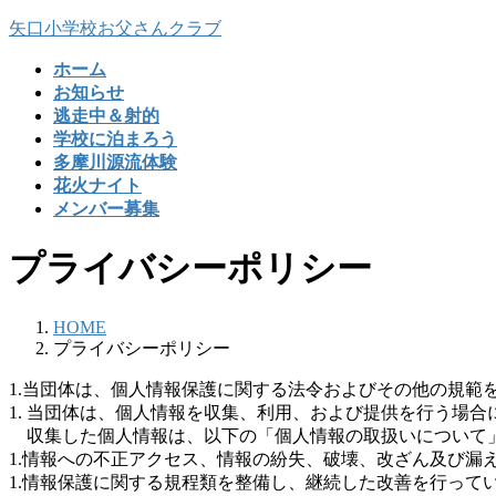
コ
ナ
矢口小学校お父さんクラブ
ン
ビ
ホーム
テ
ゲ
お知らせ
ン
ー
逃走中＆射的
ツ
シ
学校に泊まろう
へ
ョ
多摩川源流体験
ス
ン
花火ナイト
キ
に
メンバー募集
ッ
移
プ
動
プライバシーポリシー
HOME
プライバシーポリシー
1.当団体は、個人情報保護に関する法令およびその他の規範
1. 当団体は、個人情報を収集、利用、および提供を行う場
収集した個人情報は、以下の「個人情報の取扱いについて
1.情報への不正アクセス、情報の紛失、破壊、改ざん及び漏
1.情報保護に関する規程類を整備し、継続した改善を行って