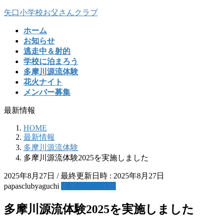
コ
ナ
矢口小学校お父さんクラブ
ン
ビ
ホーム
テ
ゲ
お知らせ
ン
ー
逃走中＆射的
ツ
シ
学校に泊まろう
へ
ョ
多摩川源流体験
ス
ン
花火ナイト
キ
に
メンバー募集
ッ
移
プ
動
最新情報
HOME
最新情報
多摩川源流体験
多摩川源流体験2025を実施しました
2025年8月27日
/ 最終更新日時 :
2025年8月27日
papasclubyaguchi
多摩川源流体験
多摩川源流体験2025を実施しました