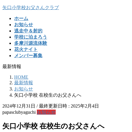
コ
ナ
矢口小学校お父さんクラブ
ン
ビ
ホーム
テ
ゲ
お知らせ
ン
ー
逃走中＆射的
ツ
シ
学校に泊まろう
へ
ョ
多摩川源流体験
ス
ン
花火ナイト
キ
に
メンバー募集
ッ
移
プ
動
最新情報
HOME
最新情報
お知らせ
矢口小学校 在校生のお父さんへ
2024年12月31日
/ 最終更新日時 :
2025年2月4日
papasclubyaguchi
お知らせ
矢口小学校 在校生のお父さんへ